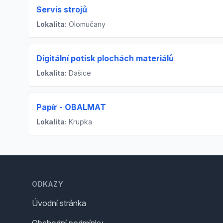
Servis strojů
Lokalita:
Olomučany
Digitální potisk plochách materiálů
Lokalita:
Dašice
Papír - OBALMAT
Lokalita:
Krupka
Footer
ODKAZY
Úvodní stránka