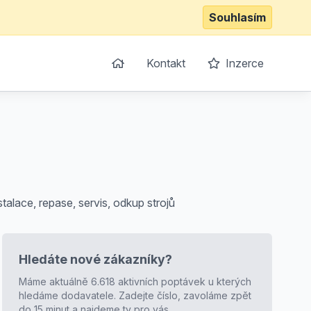
Souhlasím
Kontakt
Inzerce
talace, repase, servis, odkup strojů
Hledáte nové zákazníky?
Máme aktuálně 6.618 aktivních poptávek u kterých
hledáme dodavatele. Zadejte číslo, zavoláme zpět
do 15 minut a najdeme ty pro vás.