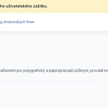
ho uživatelského zážitku.
g strojírenských firem
řízeními pro polygrafický a papírzpracující průmysl, provádí ins