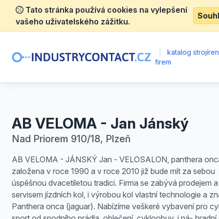
Tato stránka používá cookies na vylepšení
Souh
vašeho uživatelského zážitku.
|
katalog strojíre
firem
AB VELOMA - Jan Jánský
Nad Priorem 910/18, Plzeň
AB VELOMA - JÁNSKÝ Jan - VELOSALON, panthera onca
založena v roce 1990 a v roce 2010 již bude mít za sebou
úspěšnou dvacetiletou tradici. Firma se zabývá prodejem a
servisem jízdních kol, i výrobou kol vlastní technologie a z
Panthera onca (jaguar). Nabízíme veškeré vybavení pro cyk
sport od spodního prádla, oblečení, cykloobuv, i ná- hradní 