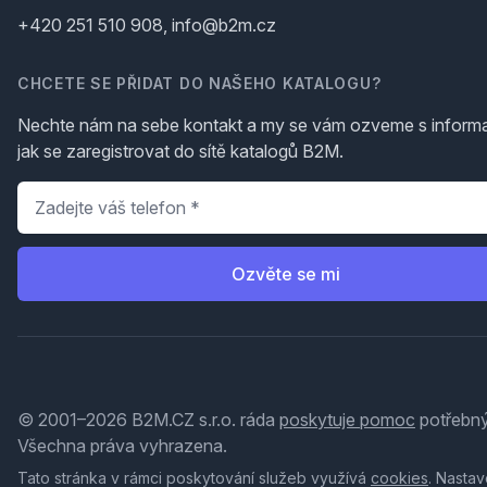
+420 251 510 908, info@b2m.cz
CHCETE SE PŘIDAT DO NAŠEHO KATALOGU?
Nechte nám na sebe kontakt a my se vám ozveme s inform
jak se zaregistrovat do sítě katalogů B2M.
Telefon
*
Ozvěte se mi
© 2001–2026 B2M.CZ s.r.o. ráda
poskytuje pomoc
potřebný
Všechna práva vyhrazena.
Tato stránka v rámci poskytování služeb využívá
cookies
. Nastav