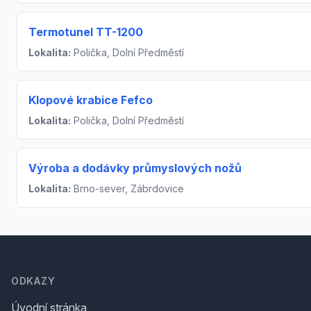
Termotunel TT-1200
Lokalita:
Polička, Dolní Předměstí
Klopové krabice Fefco
Lokalita:
Polička, Dolní Předměstí
Výroba a dodávky průmyslových nožů
Lokalita:
Brno-sever, Zábrdovice
Footer
ODKAZY
Úvodní stránka