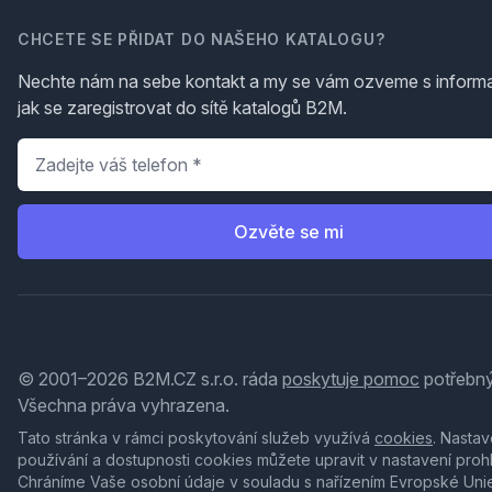
CHCETE SE PŘIDAT DO NAŠEHO KATALOGU?
Nechte nám na sebe kontakt a my se vám ozveme s inform
jak se zaregistrovat do sítě katalogů B2M.
Telefon
*
Ozvěte se mi
© 2001–2026 B2M.CZ s.r.o. ráda
poskytuje pomoc
potřebný
Všechna práva vyhrazena.
Tato stránka v rámci poskytování služeb využívá
cookies
. Nastav
používání a dostupnosti cookies můžete upravit v nastavení proh
Chráníme Vaše osobní údaje v souladu s nařízením Evropské Uni