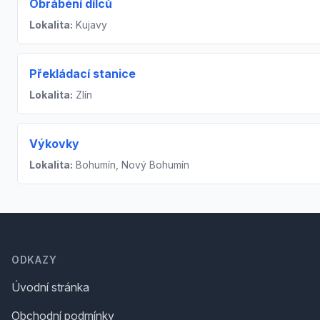
Obrábění dílců
Lokalita:
Kujavy
Překládací stanice
Lokalita:
Zlín
Výkovky
Lokalita:
Bohumín, Nový Bohumín
Footer
ODKAZY
Úvodní stránka
Obchodní podmínky