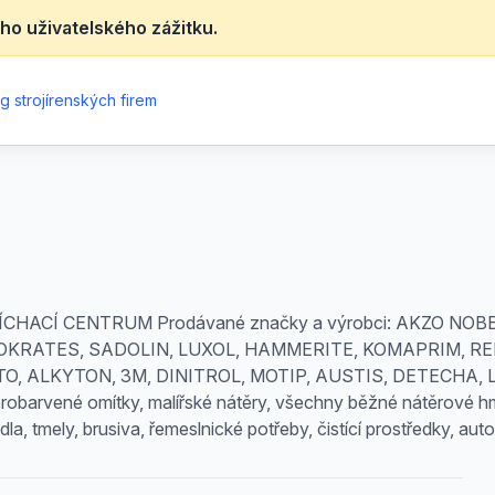
ho uživatelského zážitku.
g strojírenských firem
CÍ CENTRUM Prodávané značky a výrobci: AKZO NOBEL
OKRATES, SADOLIN, LUXOL, HAMMERITE, KOMAPRIM, REM
O, ALKYTON, 3M, DINITROL, MOTIP, AUSTIS, DETECHA,
robarvené omítky, malířské nátěry, všechny běžné nátěrové hmo
pidla, tmely, brusiva, řemeslnické potřeby, čistící prostředky,