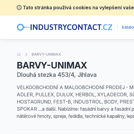
Tato stránka používá cookies na vylepšení vaše
|
katalo
Úvodní stránka
BARVY-UNIMAX
BARVY-UNIMAX
Dlouhá stezka 453/4, Jihlava
VELKOOBCHODNÍ A MALOOBCHODNÍ PRODEJ - MÍCHA
ADLER, PULLEX, DULUX, HERBOL, XYLADECOR, S
HOSTAGRUND, FEST-B, INDUSTROL, BODY, PREST
SPOKAR ...a další. Nabízíme: fasádní barvy a fasádní p
nátěrové hmoty, spreje, ředidla, technické kapaliny, le