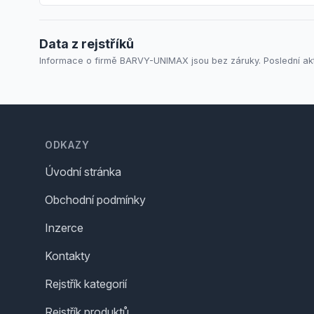
Data z rejstříků
Informace o firmě BARVY-UNIMAX jsou bez záruky. Poslední akt
Footer
ODKAZY
Úvodní stránka
Obchodní podmínky
Inzerce
Kontakty
Rejstřík kategorií
Rejstřík produktů