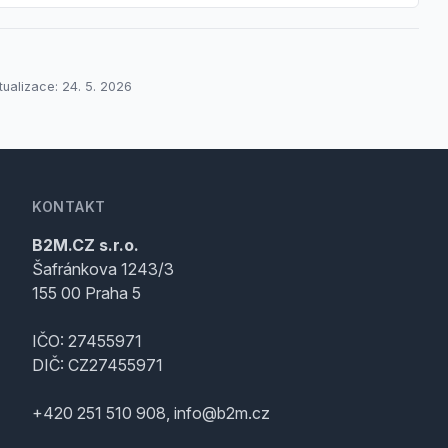
ualizace: 24. 5. 2026
KONTAKT
B2M.CZ s.r.o.
Šafránkova 1243/3
155 00 Praha 5
IČO: 27455971
DIČ: CZ27455971
+420 251 510 908, info@b2m.cz