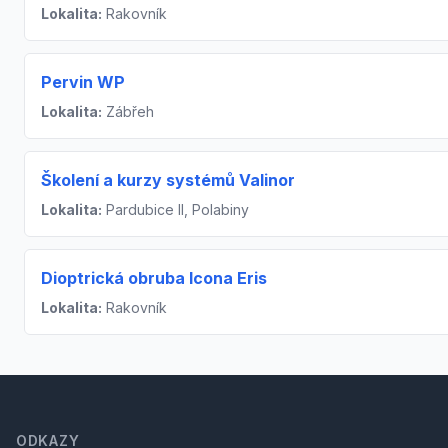
Lokalita:
Rakovník
Pervin WP
Lokalita:
Zábřeh
Školení a kurzy systémů Valinor
Lokalita:
Pardubice II, Polabiny
Dioptrická obruba Icona Eris
Lokalita:
Rakovník
Footer
ODKAZY