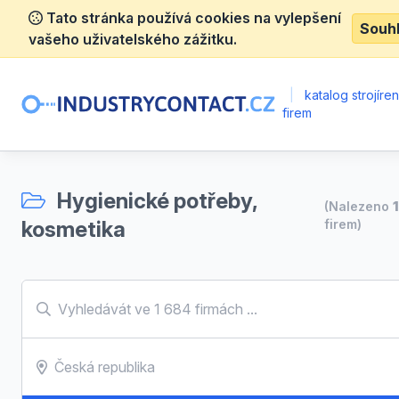
Tato stránka používá cookies na vylepšení
Souh
vašeho uživatelského zážitku.
|
katalog strojíre
firem
Hygienické potřeby,
(Nalezeno
kosmetika
firem)