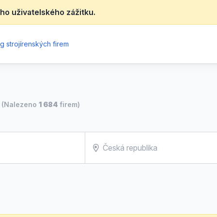
ho uživatelského zážitku.
g strojírenských firem
(Nalezeno
1 684
firem)