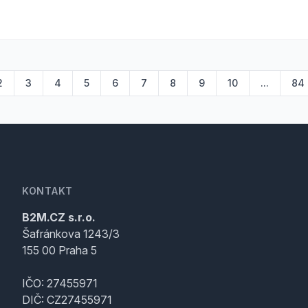
2
3
4
5
6
7
8
9
10
...
84
KONTAKT
B2M.CZ s.r.o.
Šafránkova 1243/3
155 00 Praha 5
IČO: 27455971
DIČ: CZ27455971