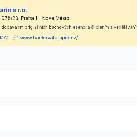
rin s.r.o.
 978/23, Praha 1 - Nové Město
 dodáváním originálních bachových esencí a školením a vzděláván
402
www.bachovaterapie.cz/