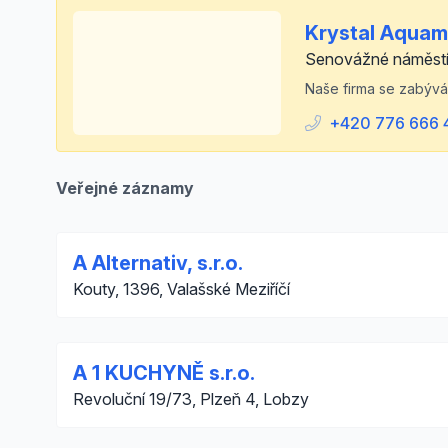
Krystal Aquama
Senovážné náměstí
Naše firma se zabývá
+420 776 666 
Veřejné záznamy
A Alternativ, s.r.o.
Kouty, 1396, Valašské Meziříčí
A 1 KUCHYNĚ s.r.o.
Revoluční 19/73, Plzeň 4, Lobzy