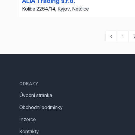
ALIA Trading s.r.o.
Koliba 2264/14, Kyjov, Nětčice
1
Footer
ODKAZY
Úvodní stránka
Obchodní podmínky
Inzerce
Kontakty