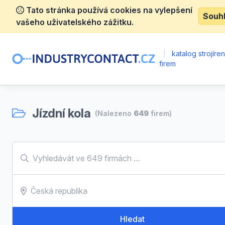
Tato stránka používá cookies na vylepšení
Souh
vašeho uživatelského zážitku.
|
katalog strojíre
firem
Jízdní kola
(Nalezeno
649
firem)
Hledat