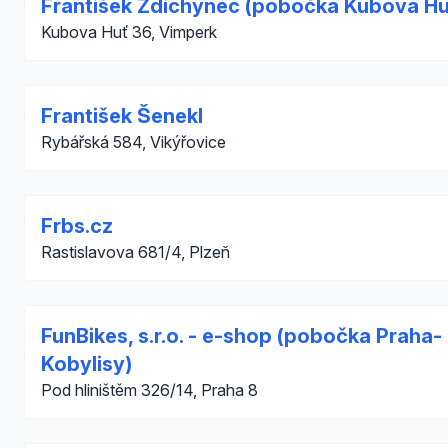
František Zdichynec (pobočka Kubova Hu
Kubova Huť 36, Vimperk
František Šenekl
Rybářská 584, Vikýřovice
Frbs.cz
Rastislavova 681/4, Plzeň
FunBikes, s.r.o. - e-shop (pobočka Praha-
Kobylisy)
Pod hliništěm 326/14, Praha 8