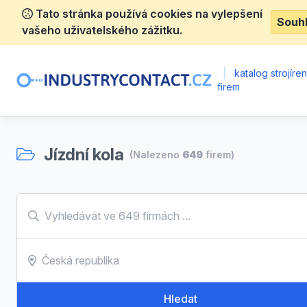
Tato stránka používá cookies na vylepšení
Souh
vašeho uživatelského zážitku.
|
katalog strojíre
firem
Jízdní kola
(Nalezeno
649
firem)
Hledat