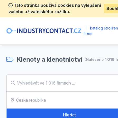
Tato stránka používá cookies na vylepšení
Souh
vašeho uživatelského zážitku.
|
katalog strojíre
firem
Klenoty a klenotnictví
(Nalezeno
1 016
f
Hledat