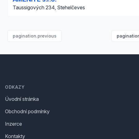
Taussigových 234, Stehelčeves
pagination.previous
paginatio
Footer
ODKAZY
Úvodní stránka
Obchodní podmínky
Inzerce
Kontakty