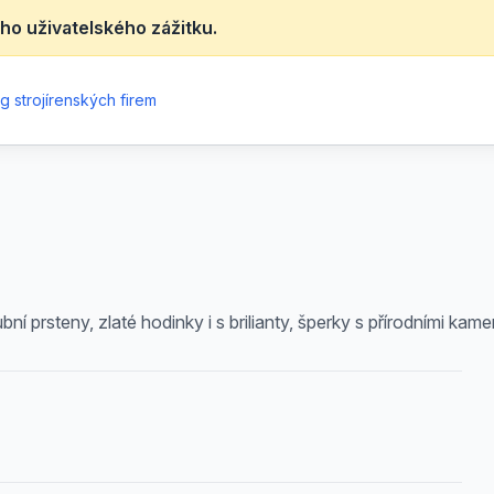
ho uživatelského zážitku.
g strojírenských firem
í prsteny, zlaté hodinky i s brilianty, šperky s přírodními kame