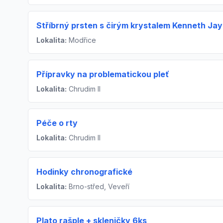
Stříbrný prsten s čirým krystalem Kenneth Ja
Lokalita:
Modřice
Přípravky na problematickou pleť
Lokalita:
Chrudim II
Péče o rty
Lokalita:
Chrudim II
Hodinky chronografické
Lokalita:
Brno-střed, Veveří
Plato rašple + skleničky 6ks