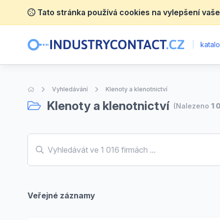
Tato stránka používá cookies na vylepšení vaše
|
katalo
Úvodní stránka
Vyhledávání
Klenoty a klenotnictví
Klenoty a klenotnictví
(Nalezeno
1 
Veřejné záznamy