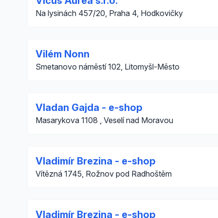
Vicus Aurea s.r.o.
Na lysinách 457/20, Praha 4, Hodkovičky
Vilém Nonn
Smetanovo náměstí 102, Litomyšl-Město
Vladan Gajda - e-shop
Masarykova 1108 , Veselí nad Moravou
Vladimír Brezina - e-shop
Vítězná 1745, Rožnov pod Radhoštěm
Vladimír Brezina - e-shop