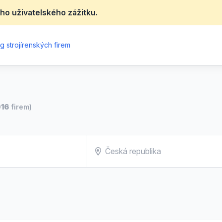
ho uživatelského zážitku.
g strojírenských firem
016
firem)