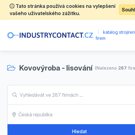
Tato stránka používá cookies na vylepšení
Souh
vašeho uživatelského zážitku.
|
katalog strojíre
firem
Kovovýroba - lisování
(Nalezeno
287
fir
Hledat