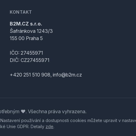
KONTAKT
B2M.CZ s.r.o.
Šafránkova 1243/3
155 00 Praha 5
IČO: 27455971
DIČ: CZ27455971
+420 251 510 908, info@b2m.cz
třebným ♥️. Všechna práva vyhrazena.
. Nastavení používání a dostupnosti cookies můžete upravit v nastav
ské Unie GDPR. Detaily
zde
.