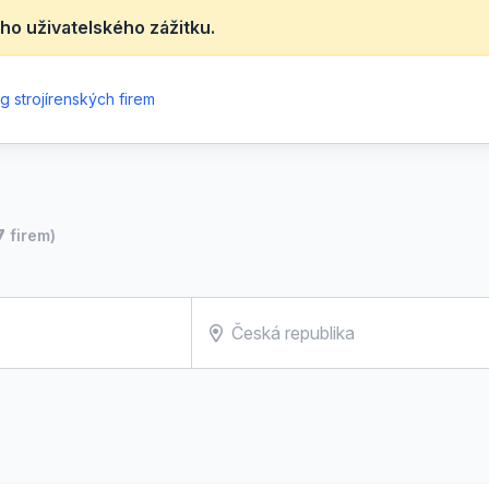
ho uživatelského zážitku.
g strojírenských firem
7
firem)