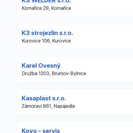
KS WELDER s.r.o.
Komařice 29, Komařice
K3 strojezlin s.r.o.
Kurovice 106, Kurovice
Karel Ovesný
Družba 1203, Brumov-Bylnice
Kasaplast s.r.o.
Zámoraví 861, Napajedla
Kovo - servis