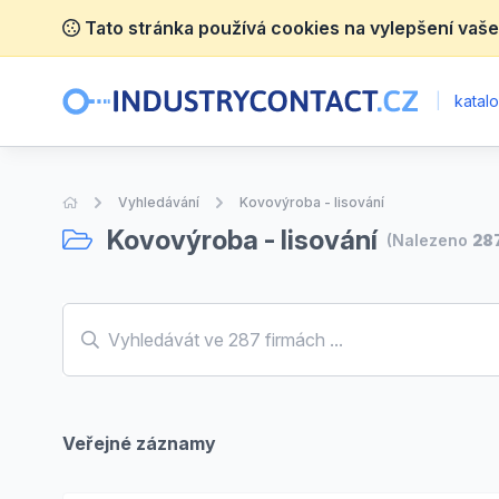
Tato stránka používá cookies na vylepšení vaše
|
katalo
Úvodní stránka
Vyhledávání
Kovovýroba - lisování
Kovovýroba - lisování
(Nalezeno
28
Veřejné záznamy