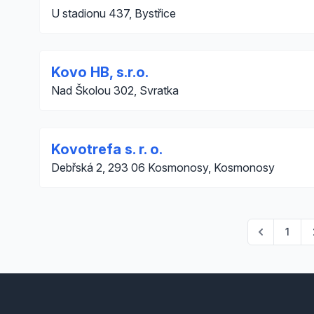
U stadionu 437, Bystřice
Kovo HB, s.r.o.
Nad Školou 302, Svratka
Kovotrefa s. r. o.
Debřská 2, 293 06 Kosmonosy, Kosmonosy
1
Footer