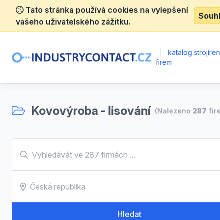
Tato stránka používá cookies na vylepšení
Souh
vašeho uživatelského zážitku.
|
katalog strojíre
firem
Kovovýroba - lisování
(Nalezeno
287
fir
Hledat