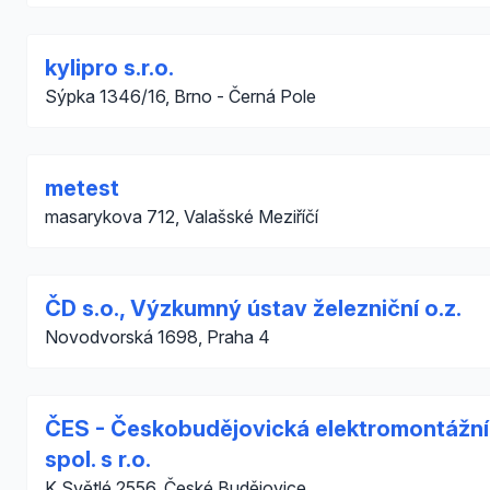
kylipro s.r.o.
Sýpka 1346/16, Brno - Černá Pole
metest
masarykova 712, Valašské Meziříčí
ČD s.o., Výzkumný ústav železniční o.z.
Novodvorská 1698, Praha 4
ČES - Českobudějovická elektromontážní
spol. s r.o.
K.Světlé 2556, České Budějovice