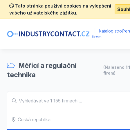
Tato stránka používá cookies na vylepšení
Souh
vašeho uživatelského zážitku.
|
katalog strojíre
firem
Měřicí a regulační
(Nalezeno
1 
technika
firem)