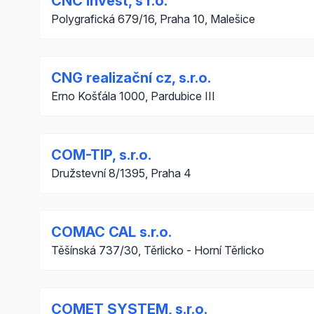
CNC invest, s r.o.
Polygrafická 679/16, Praha 10, Malešice
CNG realizační cz, s.r.o.
Erno Košťála 1000, Pardubice III
COM-TIP, s.r.o.
Družstevní 8/1395, Praha 4
COMAC CAL s.r.o.
Těšínská 737/30, Těrlicko - Horní Těrlicko
COMET SYSTEM, s.r.o.