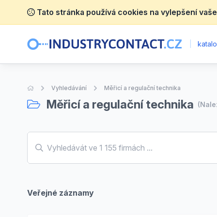
Tato stránka používá cookies na vylepšení vaše
|
katalo
Úvodní stránka
Vyhledávání
Měřicí a regulační technika
Měřicí a regulační technika
(Nal
Veřejné záznamy