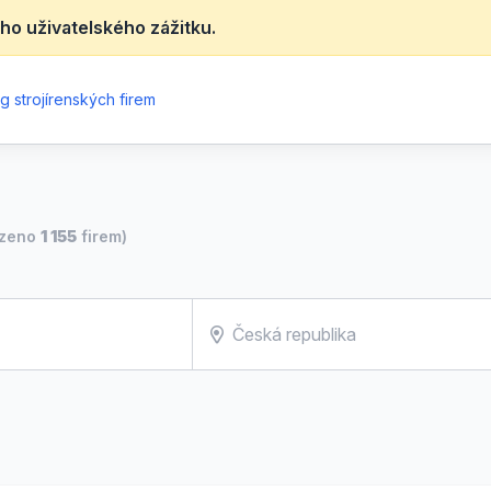
ho uživatelského zážitku.
g strojírenských firem
ezeno
1 155
firem)