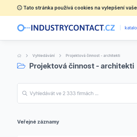
Tato stránka používá cookies na vylepšení vaše
|
katalo
Úvodní stránka
Vyhledávání
Projektová činnost - architekti
Projektová činnost - architekti
Veřejné záznamy