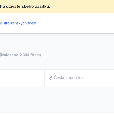
ho uživatelského zážitku.
g strojírenských firem
(Nalezeno
2 333
firem)