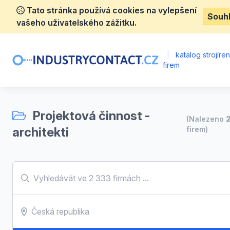
Tato stránka používá cookies na vylepšení
Souh
vašeho uživatelského zážitku.
|
katalog strojíre
firem
Projektová činnost -
(Nalezeno
2
architekti
firem)