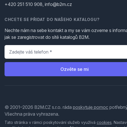
+420 251 510 908, info@b2m.cz
CHCETE SE PŘIDAT DO NAŠEHO KATALOGU?
Nechte nám na sebe kontakt a my se vám ozveme s inform
jak se zaregistrovat do sítě katalogů B2M.
Telefon
*
Ozvěte se mi
© 2001–2026 B2M.CZ s.r.o. ráda
poskytuje pomoc
potřebný
Všechna práva vyhrazena.
Tato stránka v rámci poskytování služeb využívá
cookies
. Nastav