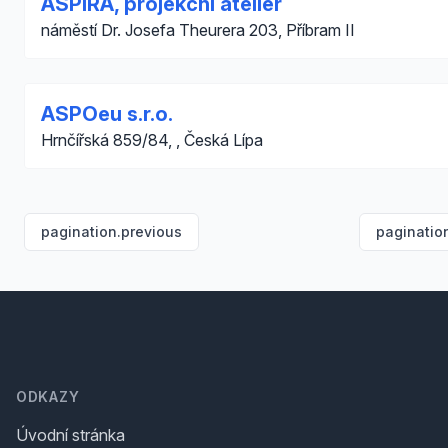
ASPIRA, projekční ateliér
náměstí Dr. Josefa Theurera 203, Příbram II
ASPOeu s.r.o.
Hrnčířská 859/84, , Česká Lípa
pagination.previous
paginatio
Footer
ODKAZY
Úvodní stránka