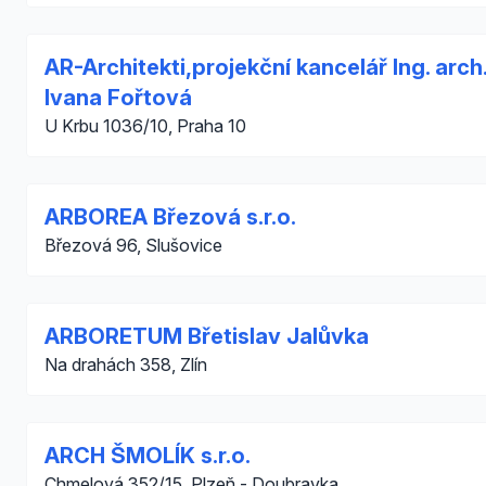
AR-Architekti,projekční kancelář Ing. arch
Ivana Fořtová
U Krbu 1036/10, Praha 10
ARBOREA Březová s.r.o.
Březová 96, Slušovice
ARBORETUM Břetislav Jalůvka
Na drahách 358, Zlín
ARCH ŠMOLÍK s.r.o.
Chmelová 352/15, Plzeň - Doubravka