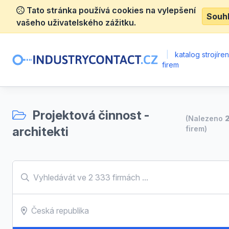
Tato stránka používá cookies na vylepšení
Souh
vašeho uživatelského zážitku.
|
katalog strojíre
firem
Projektová činnost -
(Nalezeno
2
architekti
firem)