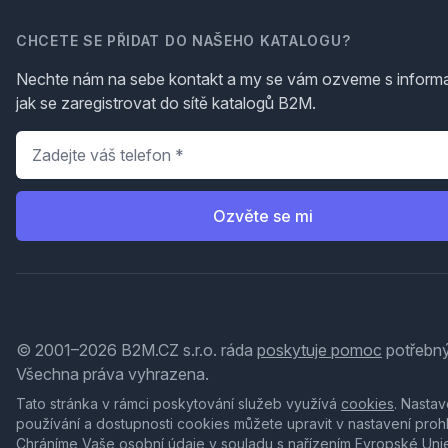
CHCETE SE PŘIDAT DO NAŠEHO KATALOGU?
Nechte nám na sebe kontakt a my se vám ozveme s inform
jak se zaregistrovat do sítě katalogů B2M.
Telefon
*
Ozvěte se mi
© 2001–2026 B2M.CZ s.r.o. ráda
poskytuje pomoc
potřebný
Všechna práva vyhrazena.
Tato stránka v rámci poskytování služeb využívá
cookies
. Nastav
používání a dostupnosti cookies můžete upravit v nastavení proh
Chráníme Vaše osobní údaje v souladu s nařízením Evropské Uni