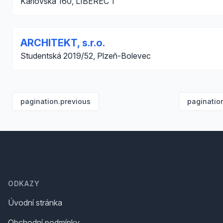
Karlovská 160, LIBEREC 1
ARCHITEKT, s.r.o.
Studentská 2019/52, Plzeň-Bolevec
pagination.previous
paginatio
Footer
ODKAZY
Úvodní stránka
Obchodní podmínky