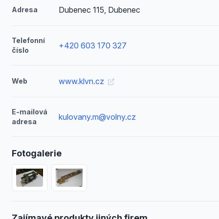
Dubenec 115, Dubenec
Adresa
Telefonní
+420 603 170 327
číslo
www.klvn.cz
Web
E-mailová
kulovany.m@volny.cz
adresa
Fotogalerie
Zajímavé produkty jiných firem