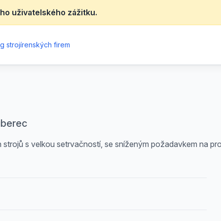
ho uživatelského zážitku.
g strojírenských firem
iberec
 strojů s velkou setrvačností, se sníženým požadavkem na prov