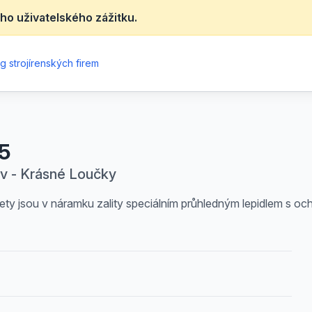
ho uživatelského zážitku.
g strojírenských firem
5
ov - Krásné Loučky
ty jsou v náramku zality speciálním průhledným lepidlem s oc