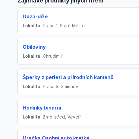
Zajímavé produkty jiných firem
Dóza-díže
Lokalita:
Praha 1, Staré Město
Obiloviny
Lokalita:
Chrudim II
Šperky z perleti a přírodních kamenů
Lokalita:
Praha 5, Smíchov
Hodinky binární
Lokalita:
Brno-střed, Veveří
Hračka Osobní auto krátké