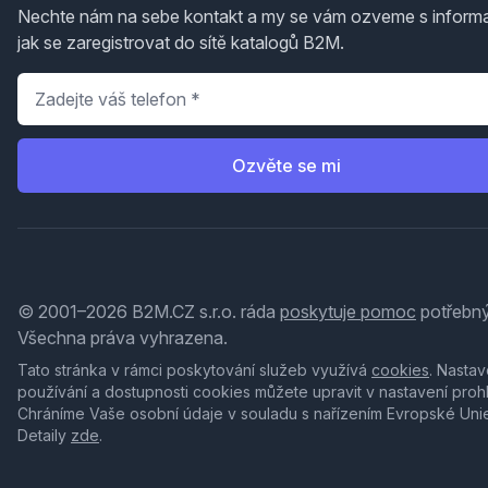
Nechte nám na sebe kontakt a my se vám ozveme s inform
jak se zaregistrovat do sítě katalogů B2M.
Telefon
*
Ozvěte se mi
© 2001–2026 B2M.CZ s.r.o. ráda
poskytuje pomoc
potřebný
Všechna práva vyhrazena.
Tato stránka v rámci poskytování služeb využívá
cookies
. Nastav
používání a dostupnosti cookies můžete upravit v nastavení proh
Chráníme Vaše osobní údaje v souladu s nařízením Evropské Uni
Detaily
zde
.