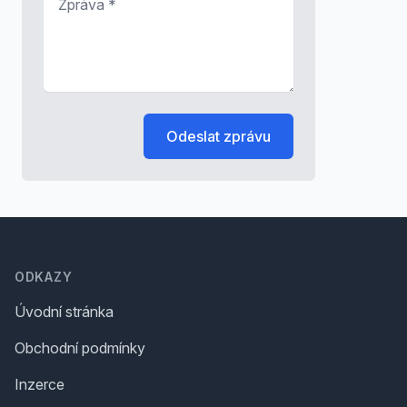
Odeslat zprávu
Footer
ODKAZY
Úvodní stránka
Obchodní podmínky
Inzerce