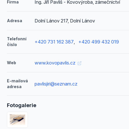
Ing. Jiří Pavliš - Kovovýroba, zámečnictví
Firma
Dolní Lánov 217, Dolní Lánov
Adresa
Telefonní
+420 731 162 387
,
+420 499 432 019
číslo
www.kovopavlis.cz
Web
E-mailová
pavlisjiri@seznam.cz
adresa
Fotogalerie