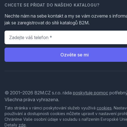
CHCETE SE PŘIDAT DO NAŠEHO KATALOGU?
Nechte nám na sebe kontakt a my se vám ozveme s inform
jak se zaregistrovat do sítě katalogů B2M.
Telefon
*
Ozvěte se mi
© 2001–2026 B2M.CZ s.r.o. ráda
poskytuje pomoc
potřebný
Všechna práva vyhrazena.
Tato stránka v rámci poskytování služeb využívá
cookies
. Nastav
používání a dostupnosti cookies můžete upravit v nastavení proh
Chráníme Vaše osobní údaje v souladu s nařízením Evropské Uni
Detaily
zde
.