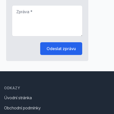
Zpráva
*
Odeslat zprávu
Footer
ODKAZY
Úvodní stránka
Obchodní podmínky