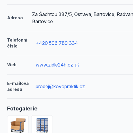
Za Šachtou 387/5, Ostrava, Bartovice, Radvan
Adresa
Bartovice
Telefonní
+420 596 789 334
číslo
www.zidle24h.cz
Web
E-mailová
prodej@kovopraktik.cz
adresa
Fotogalerie