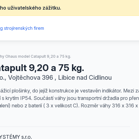
ho uživatelského zážitku.
g strojírenských firem
áhy Ohaus model Catapult 9,20 a 75 kg.
apult 9,20 a 75 kg.
Vojtěchova 396 , Libice nad Cidlinou
í plošinky, do jejíž konstrukce je vestavěn indikátor. Mezi z
s krytím IP54. Součástí váhy jsou transportní držadla pro pře
lení) nebo z baterií ( 3 x velikost C). Rozměr váhy 316 x 316 x
STÉMY s.r.o.