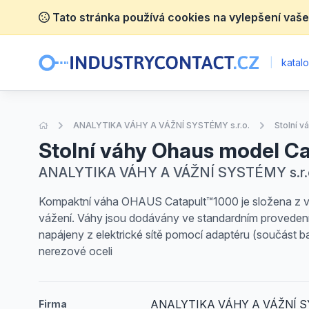
Tato stránka používá cookies na vylepšení vaše
|
katalo
Úvodní stránka
ANALYTIKA VÁHY A VÁŽNÍ SYSTÉMY s.r.o.
Stolní v
Stolní váhy Ohaus model Cat
ANALYTIKA VÁHY A VÁŽNÍ SYSTÉMY s.r.o., 
Kompaktní váha OHAUS Catapult™1000 je složena z vážic
vážení. Váhy jsou dodávány ve standardním provedení 
napájeny z elektrické sítě pomocí adaptéru (součást ba
nerezové oceli
ANALYTIKA VÁHY A VÁŽNÍ SY
Firma