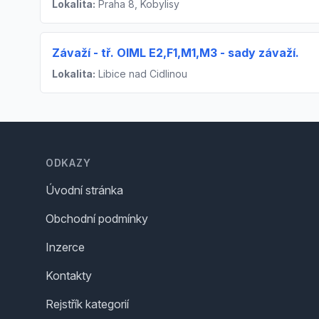
Lokalita:
Praha 8, Kobylisy
Závaží - tř. OIML E2,F1,M1,M3 - sady závaží.
Lokalita:
Libice nad Cidlinou
Footer
ODKAZY
Úvodní stránka
Obchodní podmínky
Inzerce
Kontakty
Rejstřík kategorií