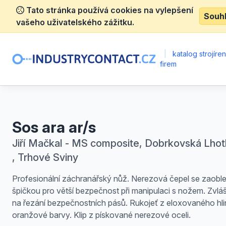
Tato stránka používá cookies na vylepšení
Souh
vašeho uživatelského zážitku.
|
katalog strojíre
firem
Sos ara ar/s
Jiří Mačkal - MS composite, Dobrkovská Lhot
, Trhové Sviny
Profesionální záchranářský nůž. Nerezová čepel se zaobl
špičkou pro větší bezpečnost při manipulaci s nožem. Zvlášt
na řezání bezpečnostních pásů. Rukojeť z eloxovaného hli
oranžové barvy. Klip z pískované nerezové oceli.