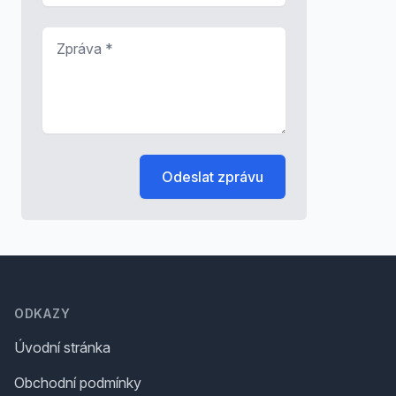
Zpráva
*
Odeslat zprávu
Footer
ODKAZY
Úvodní stránka
Obchodní podmínky