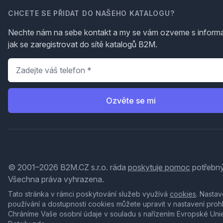
CHCETE SE PŘIDAT DO NAŠEHO KATALOGU?
Nechte nám na sebe kontakt a my se vám ozveme s inform
jak se zaregistrovat do sítě katalogů B2M.
Telefon
*
Ozvěte se mi
© 2001–2026 B2M.CZ s.r.o. ráda
poskytuje pomoc
potřebný
Všechna práva vyhrazena.
Tato stránka v rámci poskytování služeb využívá
cookies
. Nastav
používání a dostupnosti cookies můžete upravit v nastavení proh
Chráníme Vaše osobní údaje v souladu s nařízením Evropské Uni