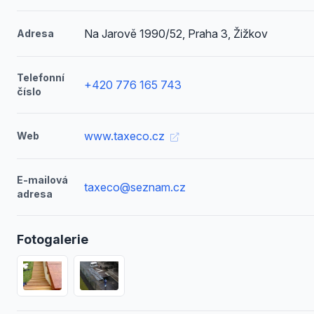
Na Jarově 1990/52, Praha 3, Žižkov
Adresa
Telefonní
+420 776 165 743
číslo
www.taxeco.cz
Web
E-mailová
taxeco@seznam.cz
adresa
Fotogalerie