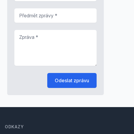
Předmět zprávy
*
Zpráva
*
Odeslat zprávu
Footer
ODKAZY