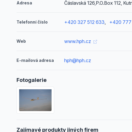
Čáslavská 126,P.O.Box 112, Kut
Adresa
+420 327 512 633
,
+420 777
Telefonní číslo
www.hph.cz
Web
hph@hph.cz
E-mailová adresa
Fotogalerie
Zajímavé produkty jiných firem