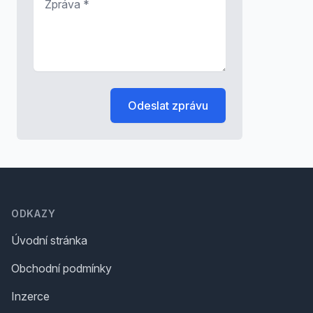
Odeslat zprávu
Footer
ODKAZY
Úvodní stránka
Obchodní podmínky
Inzerce