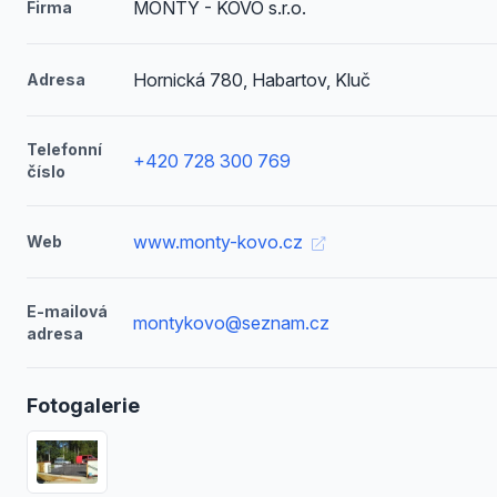
MONTY - KOVO s.r.o.
Firma
Hornická 780, Habartov, Kluč
Adresa
Telefonní
+420 728 300 769
číslo
www.monty-kovo.cz
Web
E-mailová
montykovo@seznam.cz
adresa
Fotogalerie