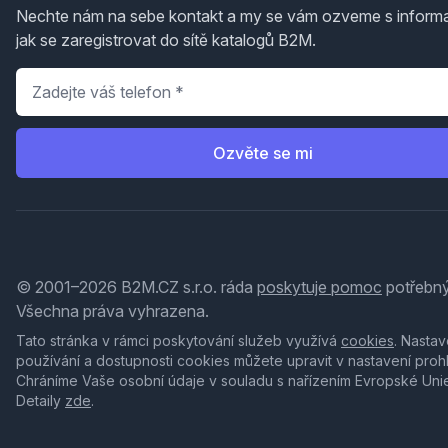
Nechte nám na sebe kontakt a my se vám ozveme s inform
jak se zaregistrovat do sítě katalogů B2M.
Telefon
*
Ozvěte se mi
© 2001–2026 B2M.CZ s.r.o. ráda
poskytuje pomoc
potřebný
Všechna práva vyhrazena.
Tato stránka v rámci poskytování služeb využívá
cookies
. Nastav
používání a dostupnosti cookies můžete upravit v nastavení proh
Chráníme Vaše osobní údaje v souladu s nařízením Evropské Uni
Detaily
zde
.