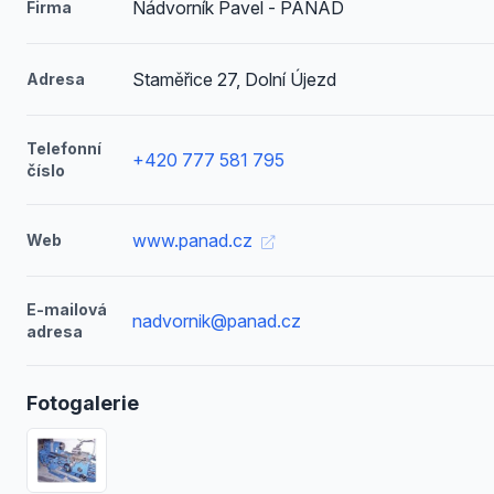
Nádvorník Pavel - PANAD
Firma
Staměřice 27, Dolní Újezd
Adresa
Telefonní
+420 777 581 795
číslo
www.panad.cz
Web
E-mailová
nadvornik@panad.cz
adresa
Fotogalerie