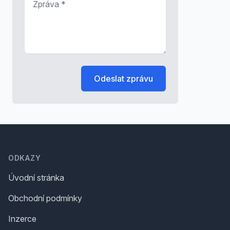
Odeslat zprávu
Footer
ODKAZY
Úvodní stránka
Obchodní podmínky
Inzerce