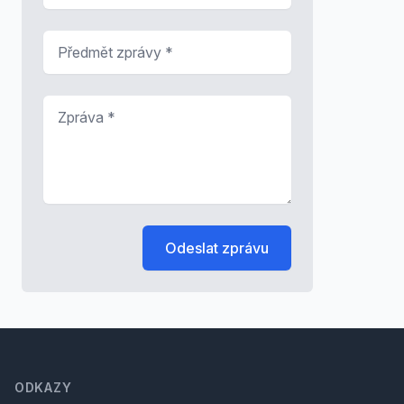
Předmět zprávy
*
Zpráva
*
Odeslat zprávu
Footer
ODKAZY