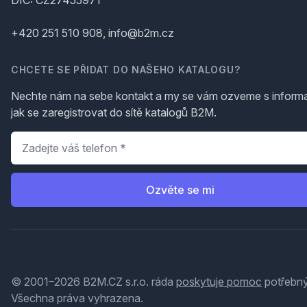
DIČ: CZ27455971
+420 251 510 908, info@b2m.cz
CHCETE SE PŘIDAT DO NAŠEHO KATALOGU?
Nechte nám na sebe kontakt a my se vám ozveme s inform
jak se zaregistrovat do sítě katalogů B2M.
Telefon
*
Ozvěte se mi
© 2001–2026 B2M.CZ s.r.o. ráda
poskytuje pomoc
potřebný
Všechna práva vyhrazena.