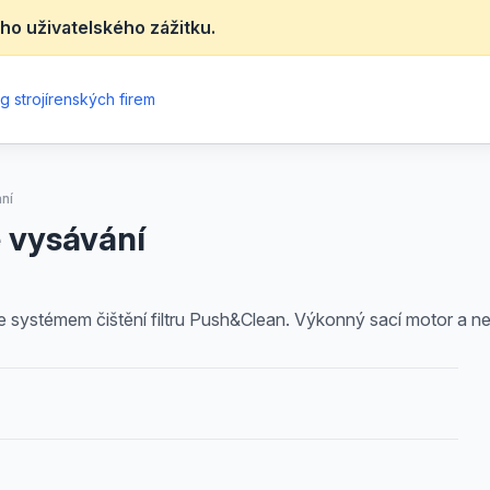
ho uživatelského zážitku.
g strojírenských firem
ní
 vysávání
e systémem čištění filtru Push&Clean. Výkonný sací motor a 