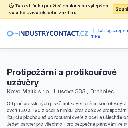
Tato stránka používá cookies na vylepšení
Souh
vašeho uživatelského zážitku.
|
katalog strojíre
firem
Protipožární a protikouřové
uzávěry
Kovo Malík s.r.o., Husova 538 , Drnholec
Od plně prosklených prvků trubkového rámu kouřotěsných 
dveří T30 a T90 z oceli a hliníku, přes ocelové protipožárn
lícující s plochou až po robustní dveře z oceli a ušlechtilé oc
Jeden partner pro všechno - pro bezpečné plánování ve s