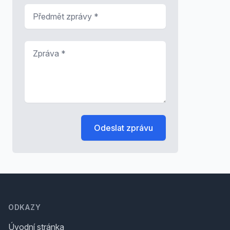
Předmět zprávy
*
Zpráva
*
Odeslat zprávu
Footer
ODKAZY
Úvodní stránka