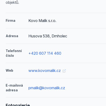
objektů.
Kovo Malík s.r.o.
Firma
Husova 538, Drnholec
Adresa
Telefonní
+420 607 114 460
číslo
www.kovomalik.cz
Web
E-mailová
pmalik@kovomalik.cz
adresa
Fotogalerie