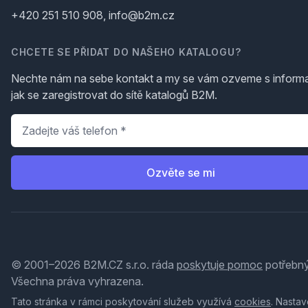
+420 251 510 908, info@b2m.cz
CHCETE SE PŘIDAT DO NAŠEHO KATALOGU?
Nechte nám na sebe kontakt a my se vám ozveme s inform
jak se zaregistrovat do sítě katalogů B2M.
Telefon
*
Ozvěte se mi
© 2001–2026 B2M.CZ s.r.o. ráda
poskytuje pomoc
potřebný
Všechna práva vyhrazena.
Tato stránka v rámci poskytování služeb využívá
cookies
. Nastav