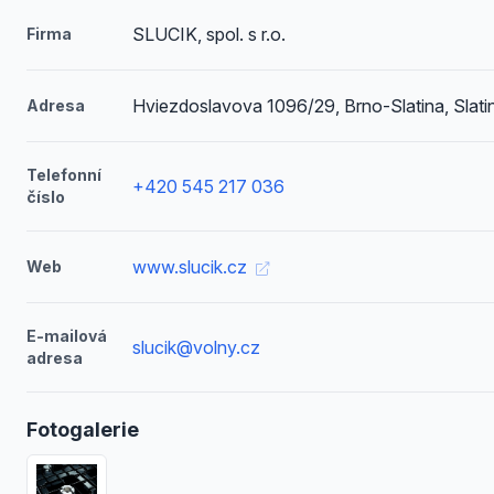
SLUCIK, spol. s r.o.
Firma
Hviezdoslavova 1096/29, Brno-Slatina, Slati
Adresa
Telefonní
+420 545 217 036
číslo
www.slucik.cz
Web
E-mailová
slucik@volny.cz
adresa
Fotogalerie