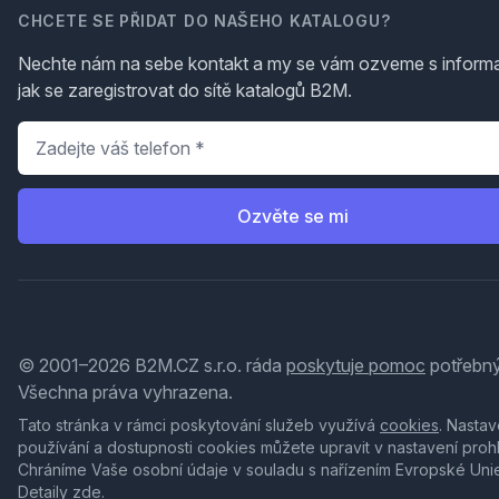
CHCETE SE PŘIDAT DO NAŠEHO KATALOGU?
Nechte nám na sebe kontakt a my se vám ozveme s inform
jak se zaregistrovat do sítě katalogů B2M.
Telefon
*
Ozvěte se mi
© 2001–2026 B2M.CZ s.r.o. ráda
poskytuje pomoc
potřebný
Všechna práva vyhrazena.
Tato stránka v rámci poskytování služeb využívá
cookies
. Nastav
používání a dostupnosti cookies můžete upravit v nastavení proh
Chráníme Vaše osobní údaje v souladu s nařízením Evropské Uni
Detaily
zde
.