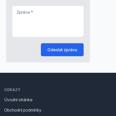
Zpráva
*
Odeslat zprávu
Footer
ODKAZY
Úvodní stránka
Obchodní podmínky