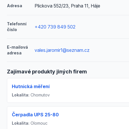
Plickova 552/23, Praha 11, Háje
Adresa
Telefonní
+420 739 849 502
číslo
E-mailová
vales.jaromir1@seznam.cz
adresa
Zajímavé produkty jiných firem
Hutnická měření
Lokalita:
Chomutov
Čerpadla UPS 25-80
Lokalita:
Olomouc