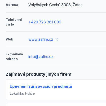
Volyňských Čechů 3008, Žatec
Adresa
Telefonní
+420 723 361 099
číslo
www.zafire.cz
Web
E-mailová
info@zafire.cz
adresa
Zajímavé produkty jiných firem
Upevnění zařizovacích předmětů
Lokalita:
Hulice