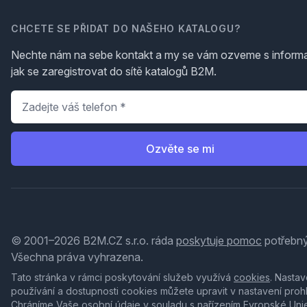
CHCETE SE PŘIDAT DO NAŠEHO KATALOGU?
Nechte nám na sebe kontakt a my se vám ozveme s inform
jak se zaregistrovat do sítě katalogů B2M.
Telefon
*
Ozvěte se mi
© 2001–2026 B2M.CZ s.r.o. ráda
poskytuje pomoc
potřebný
Všechna práva vyhrazena.
Tato stránka v rámci poskytování služeb využívá
cookies
. Nastav
používání a dostupnosti cookies můžete upravit v nastavení proh
Chráníme Vaše osobní údaje v souladu s nařízením Evropské Uni