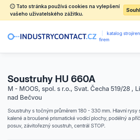
Tato stránka používá cookies na vylepšení
Souh
vašeho uživatelského zážitku.
|
katalog strojíre
firem
Soustruhy HU 660A
M - MOOS, spol. s r.o., Svat. Čecha 519/28 , L
nad Bečvou
Soustruhy s točným průměrem 180 - 330 mm. Hlavní rysy s
kalené a broušené prismatické vodící plochy, podélný a pří
posuv, závitořezný soustruh, centrál STOP.