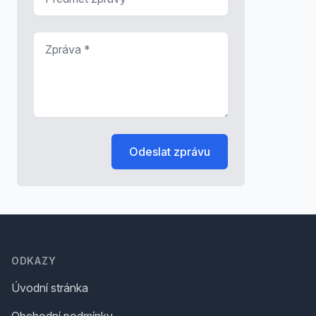
Zpráva
*
Odeslat zprávu
Footer
ODKAZY
Úvodní stránka