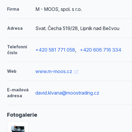
M - MOOS, spol. s r.o.
Firma
Svat. Čecha 519/28, Lipník nad Bečvou
Adresa
Telefonní
+420 581 771 058
,
+420 606 716 334
číslo
www.m-moos.cz
Web
E-mailová
david.klvana@moostrading.cz
adresa
Fotogalerie