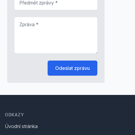
Zpráva
*
Odeslat zprávu
Footer
ODKAZY
Úvodní stránka