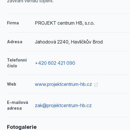
zavírání ventilů topení.
PROJEKT centrum HB, s.r.o.
Firma
Jahodová 2240, Havlíčkův Brod
Adresa
Telefonní
+420 602 421 090
číslo
www.projektcentrum-hb.cz
Web
E-mailová
zak@projektcentrum-hb.cz
adresa
Fotogalerie