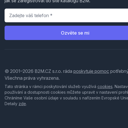
jak se zaregistrovat do sítě katalogů B2M.
Telefon
*
Ozvěte se mi
© 2001–2026 B2M.CZ s.r.o. ráda
poskytuje pomoc
potřebný
Všechna práva vyhrazena.
Tato stránka v rámci poskytování služeb využívá
cookies
. Nastav
používání a dostupnosti cookies můžete upravit v nastavení proh
Chráníme Vaše osobní údaje v souladu s nařízením Evropské Uni
Detaily
zde
.