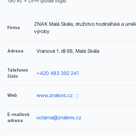
190 Kč + DPH (podle loga)
ZNAK Malá Skála, družstvo hodinářské a umě
Firma
výroby
Vranové 1. díl 68, Malá Skála
Adresa
Telefonní
+420 483 392 241
číslo
www.znakms.cz
Web
E-mailová
uctarna@znakms.cz
adresa