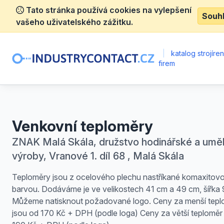
Tato stránka používá cookies na vylepšení
Souh
vašeho uživatelského zážitku.
|
katalog strojíre
firem
Venkovní teploměry
ZNAK Malá Skála, družstvo hodinářské a umě
výroby, Vranové 1. díl 68 , Malá Skála
Teploměry jsou z ocelového plechu nastříkané komaxitov
barvou. Dodáváme je ve velikostech 41 cm a 49 cm, šířka 
Můžeme natisknout požadované logo. Ceny za menší tepl
jsou od 170 Kč + DPH (podle loga) Ceny za větší teploměr