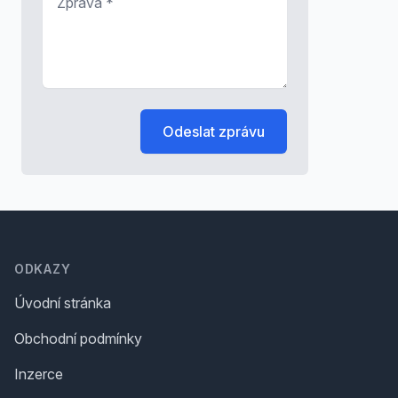
Odeslat zprávu
Footer
ODKAZY
Úvodní stránka
Obchodní podmínky
Inzerce