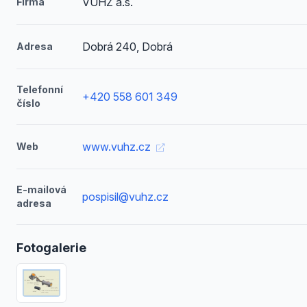
VÚHŽ a.s.
Firma
Dobrá 240, Dobrá
Adresa
Telefonní
+420 558 601 349
číslo
www.vuhz.cz
Web
E-mailová
pospisil@vuhz.cz
adresa
Fotogalerie