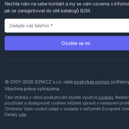
Nechte nám na sebe kontakt a my se vám ozveme s inform
jak se zaregistrovat do sítě katalogů B2M.
Telefon
*
Ozvěte se mi
© 2001–2026 B2M.CZ s.r.o. ráda
poskytuje pomoc
potřebný
Všechna práva vyhrazena.
Tato stránka v rámci poskytování služeb využívá
cookies
. Nastav
používání a dostupnosti cookies můžete upravit v nastavení proh
Chráníme Vaše osobní údaje v souladu s nařízením Evropské Uni
Detaily
zde
.