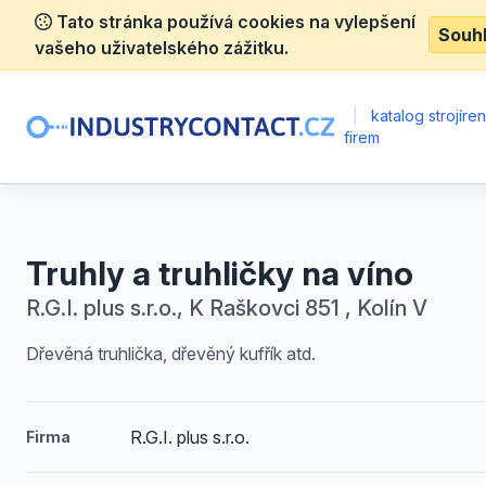
Tato stránka používá cookies na vylepšení
Souh
vašeho uživatelského zážitku.
|
katalog strojíre
firem
Truhly a truhličky na víno
R.G.I. plus s.r.o., K Raškovci 851 , Kolín V
Dřevěná truhlička, dřevěný kufřík atd.
R.G.I. plus s.r.o.
Firma