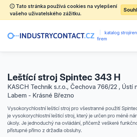
Tato stránka používá cookies na vylepšení
Souh
vašeho uživatelského zážitku.
|
katalog strojíre
firem
Leštící stroj Spintec 343 H
KASCH Technik s.r.o., Čechova 766/22 , Ústí 
Labem - Krásné Březno
Vysokorychlostní lešticí stroj pro všestranné použití Spin
je vysokorychlostní lešticí stroj, který je určen pro méně n
úkoly. Je jednoduchý na ovládání, přičemž veškeré funkčno
přístupné přímo z držadla obsluhy.