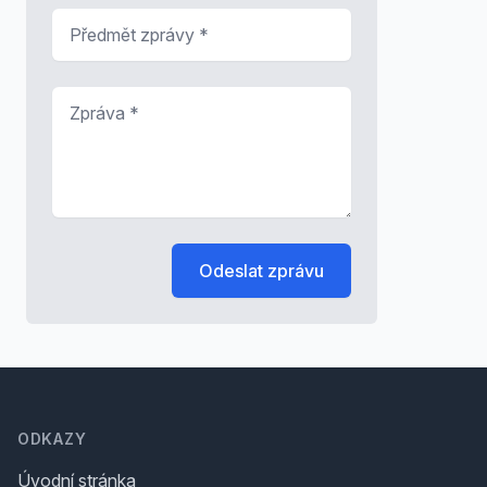
Předmět zprávy
*
Zpráva
*
Odeslat zprávu
Footer
ODKAZY
Úvodní stránka