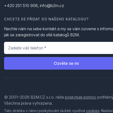
+420 251 510 908, info@b2m.cz
CHCETE SE PŘIDAT DO NAŠEHO KATALOGU?
Nechte nám na sebe kontakt a my se vám ozveme s inform
jak se zaregistrovat do sítě katalogů B2M.
Telefon
*
Ozvěte se mi
© 2001–2026 B2M.CZ s.r.o. ráda
poskytuje pomoc
potřebný
Všechna práva vyhrazena.
Tato stránka v rámci poskytování služeb využívá
cookies
. Nastav