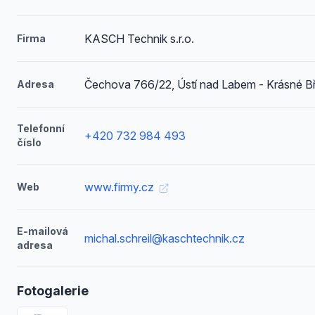
KASCH Technik s.r.o.
Firma
Čechova 766/22, Ústí nad Labem - Krásné B
Adresa
Telefonní
+420 732 984 493
číslo
www.firmy.cz
Web
E-mailová
michal.schreil@kaschtechnik.cz
adresa
Fotogalerie