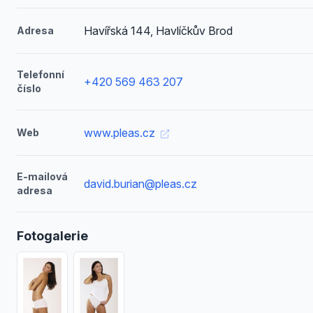
Havířská 144, Havlíčkův Brod
Adresa
Telefonní
+420 569 463 207
číslo
www.pleas.cz
Web
E-mailová
david.burian@pleas.cz
adresa
Fotogalerie