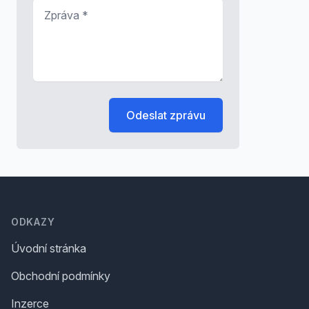
Zpráva
*
Odeslat zprávu
Footer
ODKAZY
Úvodní stránka
Obchodní podmínky
Inzerce