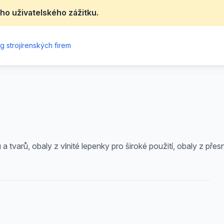
ho uživatelského zážitku.
g strojírenských firem
 tvarů, obaly z vlnité lepenky pro široké použití, obaly z pře