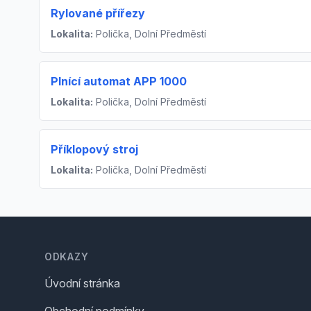
Rylované přířezy
Lokalita:
Polička, Dolní Předměstí
Plnící automat APP 1000
Lokalita:
Polička, Dolní Předměstí
Příklopový stroj
Lokalita:
Polička, Dolní Předměstí
Footer
ODKAZY
Úvodní stránka