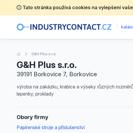
Tato stránka používá cookies na vylepšení vaše
|
katalo
Úvodní stránka
G&H Plus s.r.o.
G&H Plus s.r.o.
39191 Borkovice 7, Borkovice
výroba na zakázku, krabice a výseky různých rozměrů a
lepenky, proklady
Obory firmy
Papírenské stroje a příslušenství