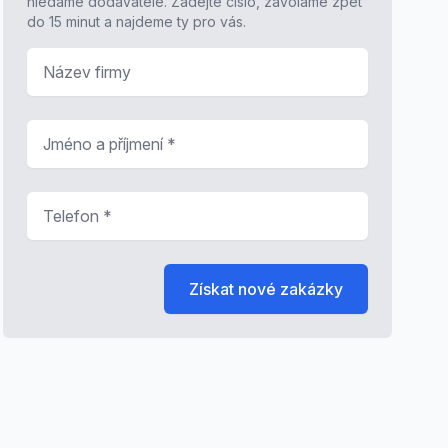
hledáme dodavatele. Zadejte číslo, zavoláme zpět
do 15 minut a najdeme ty pro vás.
Název firmy
Jméno a příjmení
*
Telefon
*
Získat nové zakázky