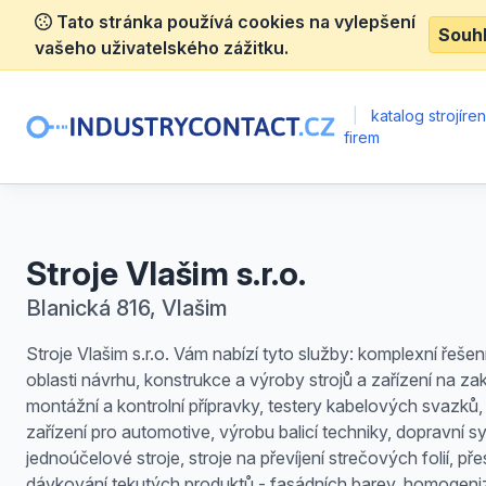
Tato stránka používá cookies na vylepšení
Souh
vašeho uživatelského zážitku.
|
katalog strojíre
firem
Stroje Vlašim s.r.o.
Blanická 816, Vlašim
Stroje Vlašim s.r.o. Vám nabízí tyto služby: komplexní řešen
oblasti návrhu, konstrukce a výroby strojů a zařízení na za
montážní a kontrolní přípravky, testery kabelových svazků, 
zařízení pro automotive, výrobu balicí techniky, dopravní s
jednoúčelové stroje, stroje na převíjení strečových folií, př
dávkování tekutých produktů - fasádních barev, homogeni