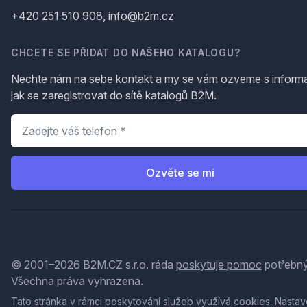
+420 251 510 908, info@b2m.cz
CHCETE SE PŘIDAT DO NAŠEHO KATALOGU?
Nechte nám na sebe kontakt a my se vám ozveme s inform
jak se zaregistrovat do sítě katalogů B2M.
Telefon
*
Ozvěte se mi
© 2001–2026 B2M.CZ s.r.o. ráda
poskytuje pomoc
potřebný
Všechna práva vyhrazena.
Tato stránka v rámci poskytování služeb využívá
cookies
. Nastav