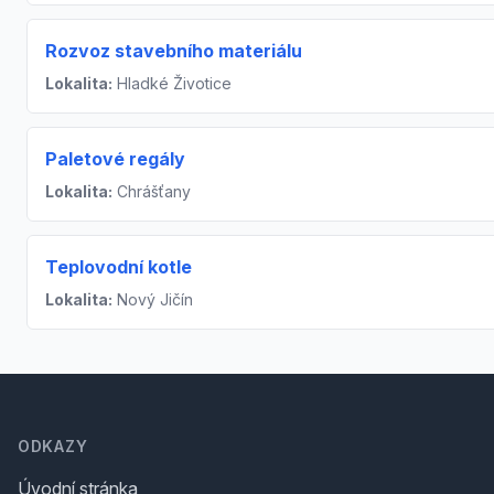
Rozvoz stavebního materiálu
Lokalita:
Hladké Životice
Paletové regály
Lokalita:
Chrášťany
Teplovodní kotle
Lokalita:
Nový Jičín
Footer
ODKAZY
Úvodní stránka