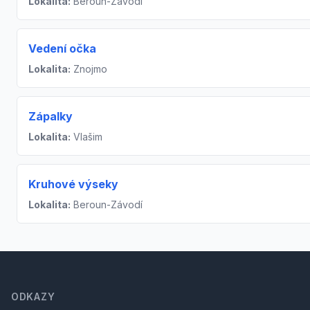
Lokalita:
Beroun-Závodí
Vedení očka
Lokalita:
Znojmo
Zápalky
Lokalita:
Vlašim
Kruhové výseky
Lokalita:
Beroun-Závodí
Footer
ODKAZY